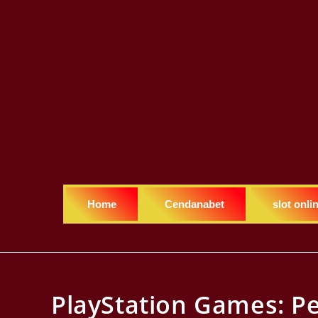
Home
Cendanabet
slot onli
PlayStation Games: P