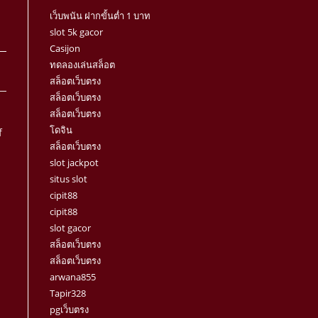
เว็บพนัน ฝากขั้นต่ำ 1 บาท
slot 5k gacor
Casijon
ทดลองเล่นสล็อต
สล็อตเว็บตรง
สล็อตเว็บตรง
สล็อตเว็บตรง
โดจิน
f
สล็อตเว็บตรง
slot jackpot
situs slot
cipit88
cipit88
slot gacor
สล็อตเว็บตรง
สล็อตเว็บตรง
arwana855
Tapir328
pgเว็บตรง