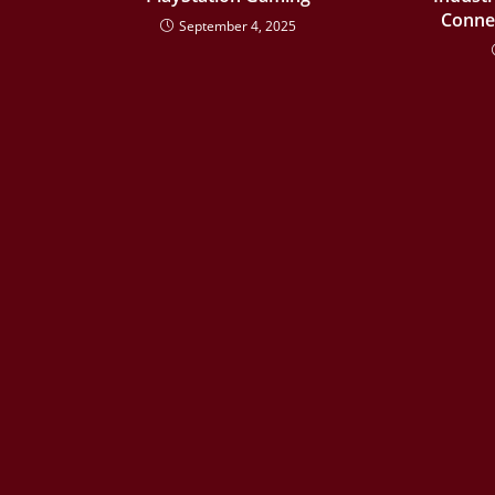
Conne
September 4, 2025