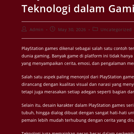
Teknologi dalam Gam
Admin
May 30, 2026
Uncategorized
PlayStation games dikenal sebagai salah satu contoh t
dunia gaming. Banyak game di platform ini tidak hanya b
yang menyampaikan cerita, emosi, dan pengalaman m
Salah satu aspek paling menonjol dari PlayStation gam
dirancang dengan kualitas visual dan narasi yang meny
tetapi juga merasakan setiap adegan seperti bagian dari c
Selain itu, desain karakter dalam PlayStation games seri
tubuh, hingga dialog dibuat dengan sangat hati-hati u
pemain lebih mudah terhubung dengan cerita yang di
Teknologi juga memainkan peran besar dalam perkemba